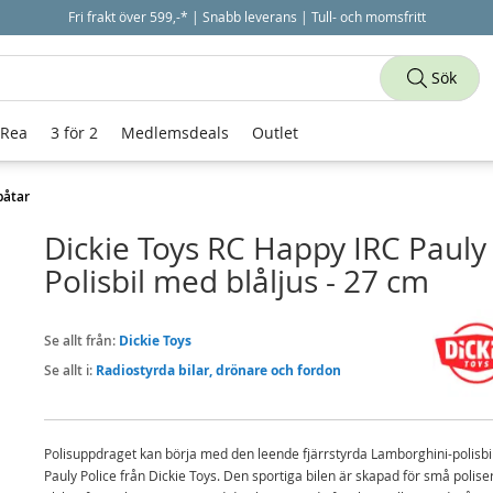
Fri frakt över 599,-* | Snabb leverans | Tull- och momsfritt
Sök
 Rea
3 för 2
Medlemsdeals
Outlet
båtar
Dickie Toys RC Happy IRC Pauly
Polisbil med blåljus - 27 cm
Se allt från:
Dickie Toys
Se allt i:
Radiostyrda bilar, drönare och fordon
Polisuppdraget kan börja med den leende fjärrstyrda Lamborghini-polisbi
Pauly Police från Dickie Toys. Den sportiga bilen är skapad för små polis