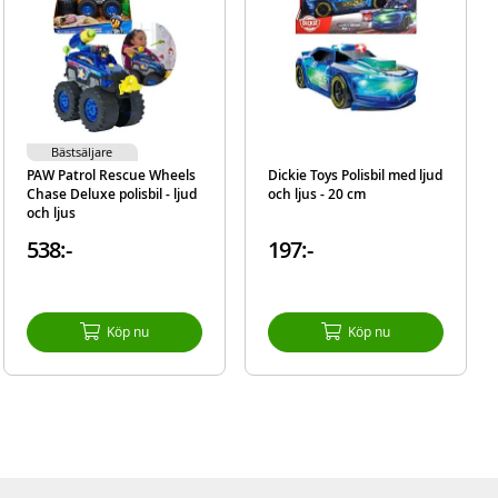
Bästsäljare
PAW Patrol Rescue Wheels
Dickie Toys Polisbil med ljud
Chase Deluxe polisbil - ljud
och ljus - 20 cm
och ljus
538:-
197:-
Köp nu
Köp nu