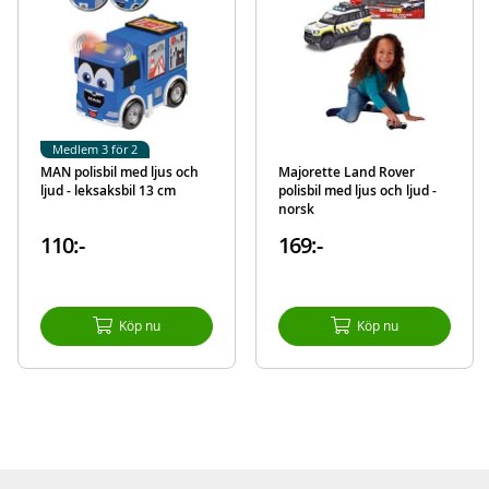
information
EAN
4006333074639
Varumärke
Dickie Toys
Medlem 3 för 2
MAN polisbil med ljus och
Majorette Land Rover
ljud - leksaksbil 13 cm
polisbil med ljus och ljud -
norsk
110:-
169:-
Köp nu
Köp nu