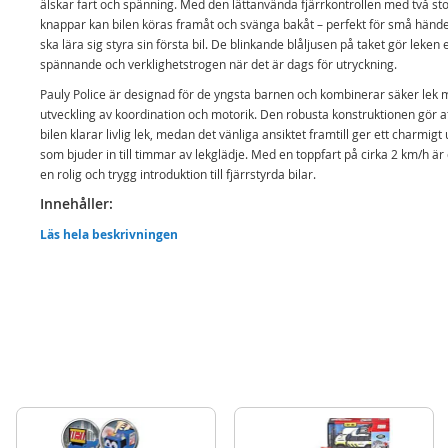
älskar fart och spänning. Med den lättanvända fjärrkontrollen med två st
knappar kan bilen köras framåt och svänga bakåt – perfekt för små händ
ska lära sig styra sin första bil. De blinkande blåljusen på taket gör leken 
spännande och verklighetstrogen när det är dags för utryckning.
Pauly Police är designad för de yngsta barnen och kombinerar säker lek
utveckling av koordination och motorik. Den robusta konstruktionen gör a
bilen klarar livlig lek, medan det vänliga ansiktet framtill ger ett charmigt 
som bjuder in till timmar av lekglädje. Med en toppfart på cirka 2 km/h är
en rolig och trygg introduktion till fjärrstyrda bilar.
Innehåller:
Pauly Police Lamborghini-polibil
Läs hela beskrivningen
Fjärrkontroll med två knappar
Detaljer:
Funktioner: kör framåt, svänger bakåt
Blinkande blåljus
Toppfart: ca 2 km/h
Ålder: från 2 år
Mer
Modell
204116000