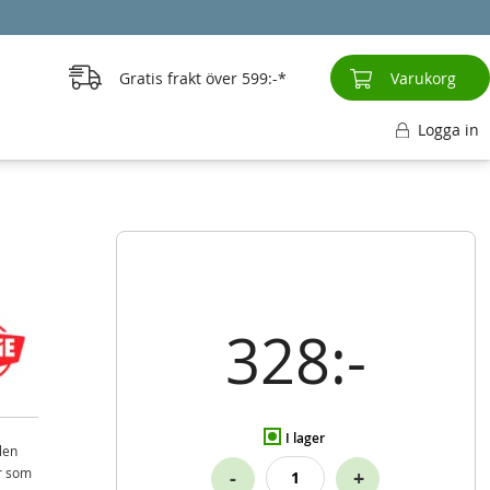
Gratis frakt över
599:-
Varukorg
Logga in
328:-
I lager
len
er som
-
+