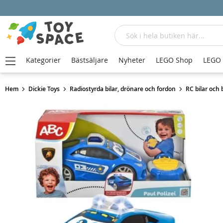
Sök
Kategorier
Bästsäljare
Nyheter
LEGO Shop
LEGO
Hem
Dickie Toys
Radiostyrda bilar, drönare och fordon
RC bilar och 