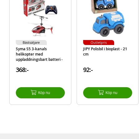
Bästsäljare
Outletpris
Syma S5 3-kanals
JIPY Polisbil i bioplast - 21
helikopter med
cm
uppladdningsbart batteri -
23 cm lång
368:-
92:-
Köp nu
Köp nu