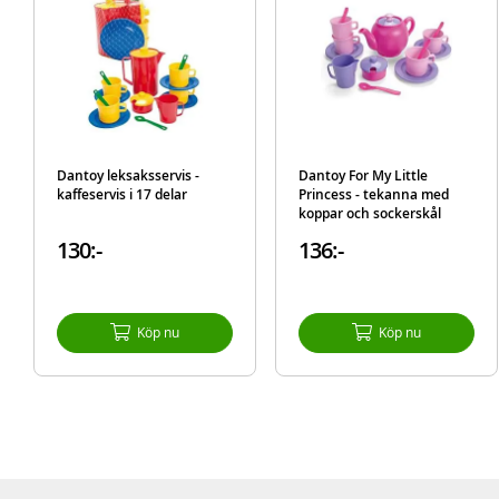
Dantoy leksaksservis -
Dantoy For My Little
kaffeservis i 17 delar
Princess - tekanna med
koppar och sockerskål
130:-
136:-
Köp nu
Köp nu