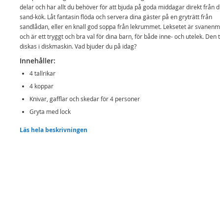
delar och har allt du behöver för att bjuda på goda middagar direkt från di
sand-kök. Låt fantasin flöda och servera dina gäster på en gryträtt från
sandlådan, eller en knall god soppa från lekrummet. Leksetet är svanenm
och är ett tryggt och bra val för dina barn, för både inne- och utelek. Den t
diskas i diskmaskin. Vad bjuder du på idag?
Innehåller:
4 tallrikar
4 koppar
Knivar, gafflar och skedar för 4 personer
Gryta med lock
Detaljer:
Läs hela beskrivningen
Antal delar: 22
Färg: lila och rosa
Svanenmärkt
Kan diskas i diskmaskin
Rek. ålder: från 2 år
Alla Dantoys produkter är Svanenmärkta, vilket innebär att leksakerna är 