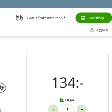
Gratis frakt över
599:-
Varukorg
Logga in
134:-
I lager
-
+
2