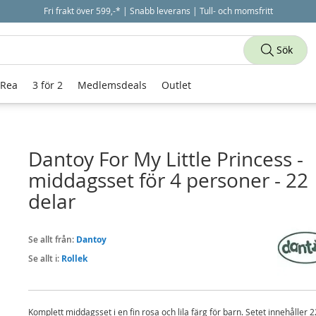
Fri frakt över 599,-* | Snabb leverans | Tull- och momsfritt
Sök
 Rea
3 för 2
Medlemsdeals
Outlet
Dantoy For My Little Princess -
middagsset för 4 personer - 22
delar
Se allt från:
Dantoy
Se allt i:
Rollek
Komplett middagsset i en fin rosa och lila färg för barn. Setet innehåller 2