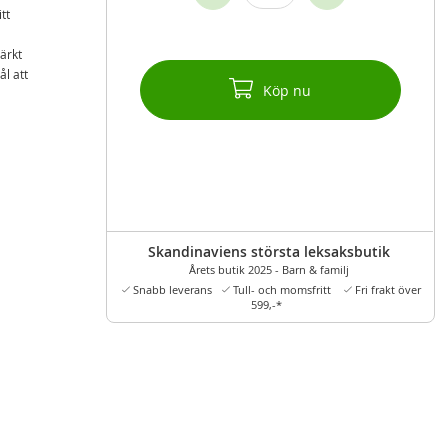
tt
ärkt
ål att
Köp nu
Skandinaviens största leksaksbutik
Årets butik 2025 - Barn & familj
Snabb leverans
Tull- och momsfritt
Fri frakt över
599,-*
fria