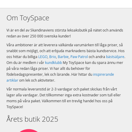
Om ToySpace
Vi är en del av Skandinaviens största leksaksbutik på nätet och används
redan av över 250 000 svenska kunder!
Våra ambitioner är att leverera välkända varumärken till låga priser, så
snabbt som möjligt, och att erbjuda marknadens bästa kundservice. Hos
oss hittar du billiga
LEGO
,
Brio
,
Barbie
,
Paw Patrol
och andra
bästsäljare
.
Om du är medlem i vår
kundklubb
My ToySpace kan du spara ännu mer
på våra redan låga priser. Vi har allt du behöver för
födelsedagspresenter, lek och lärande. Här hittar du
inspirerande
artiklar
om lek och aktiviteter.
Vår normala leveranstid är 2-3 vardagar och paket skickas från vårt
lager alla vardagar. Det tillkommer inga extra kostnader som tull eller
moms på våra paket. Välkommen till en trevlig handel hos oss på
ToySpace!
Årets butik 2025