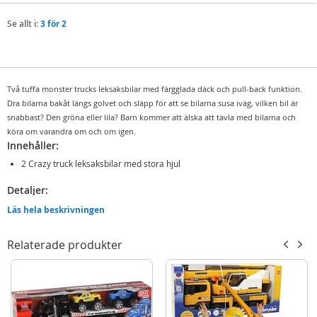
Se allt i:
3 för 2
Två tuffa monster trucks leksaksbilar med färgglada däck och pull-back funktion.
Dra bilarna bakåt längs golvet och släpp för att se bilarna susa iväg, vilken bil är
snabbast? Den gröna eller lila? Barn kommer att älska att tävla med bilarna och
köra om varandra om och om igen.
Innehåller:
2 Crazy truck leksaksbilar med stora hjul
Detaljer:
Mått låda: ca. 15 x 21 cm
Läs hela beskrivningen
Ålder: från 3 år
Relaterade produkter
Mer
Modell
S9512-66658B-GP
information
EAN
7040698723372