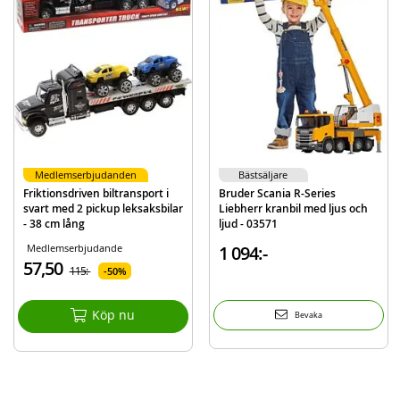
Medlemserbjudanden
Bästsäljare
Friktionsdriven biltransport i
Bruder Scania R-Series
svart med 2 pickup leksaksbilar
Liebherr kranbil med ljus och
- 38 cm lång
ljud - 03571
Medlemserbjudande
1 094:-
57,50
115:-
50%
Köp nu
Bevaka