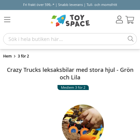
Fri frakt över 599,-* | Snabb leverans | Tull- och momsfritt
Varu
Hem
3 för 2
Crazy Trucks leksaksbilar med stora hjul - Grön
och Lila
Medlem 3 för 2