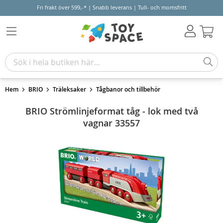
Fri frakt över 599,-* | Snabb leverans | Tull- och momsfritt
Varu
Hem
BRIO
Träleksaker
Tågbanor och tillbehör
BRIO Strömlinjeformat tåg - lok med två
vagnar 33557