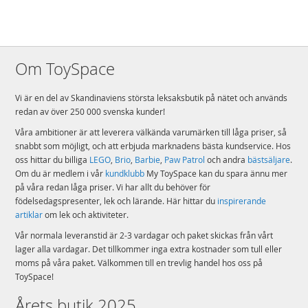
Om ToySpace
Vi är en del av Skandinaviens största leksaksbutik på nätet och används
redan av över 250 000 svenska kunder!
Våra ambitioner är att leverera välkända varumärken till låga priser, så
snabbt som möjligt, och att erbjuda marknadens bästa kundservice. Hos
oss hittar du billiga
LEGO
,
Brio
,
Barbie
,
Paw Patrol
och andra
bästsäljare
.
Om du är medlem i vår
kundklubb
My ToySpace kan du spara ännu mer
på våra redan låga priser. Vi har allt du behöver för
födelsedagspresenter, lek och lärande. Här hittar du
inspirerande
artiklar
om lek och aktiviteter.
Vår normala leveranstid är 2-3 vardagar och paket skickas från vårt
lager alla vardagar. Det tillkommer inga extra kostnader som tull eller
moms på våra paket. Välkommen till en trevlig handel hos oss på
ToySpace!
Årets butik 2025