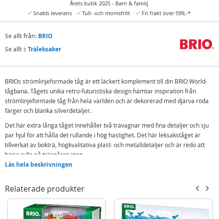
Årets butik 2025 - Barn & familj
Snabb leverans
Tull- och momsfritt
Fri frakt över 599,-*
Se allt från:
BRIO
Se allt i:
Träleksaker
BRIOs strömlinjeformade tåg är ett läckert komplement till din BRIO World-
tågbana. Tågets unika retro-futuristiska design hämtar inspiration från
strömlinjeformade tåg från hela världen och är dekorerad med djärva röda
färger och blanka silverdetaljer.
Det här extra långa tåget innehåller två trävagnar med fina detaljer och sju
par hjul för att hålla det rullande i hög hastighet. Det här leksakståget är
tillverkat av bokträ, högkvalitativa plast- och metalldetaljer och är redo att
börja rulla på träspåren igen.
Läs hela beskrivningen
Tåget kan kopplas ihop med andra fordon och tåg från BRIO World med hjälp
av magneter. Verklighetsbaserad järnvägslek hjälper barn att förstå och lära
Relaterade produkter
sig om sina omgivningar på ett roligt sätt, samtidigt som de också utvecklar
sin finmotorik.
Innehåll: