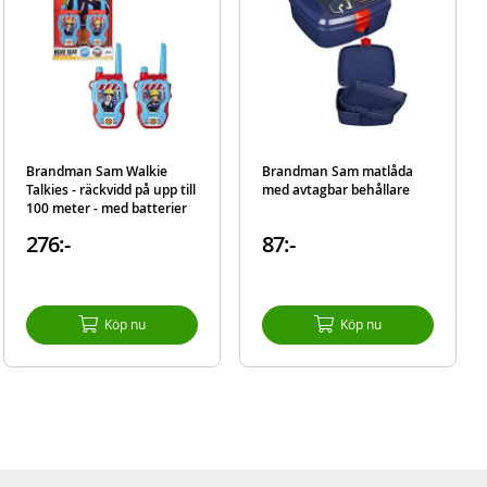
Brandman Sam Walkie
Brandman Sam matlåda
Talkies - räckvidd på upp till
med avtagbar behållare
100 meter - med batterier
276:-
87:-
Köp nu
Köp nu