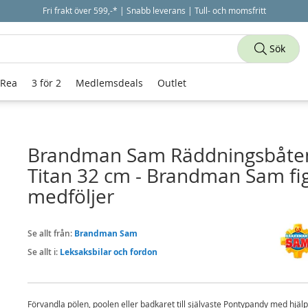
Fri frakt över 599,-* | Snabb leverans | Tull- och momsfritt
Sök
 Rea
3 för 2
Medlemsdeals
Outlet
Brandman Sam Räddningsbåte
Titan 32 cm - Brandman Sam fi
medföljer
Se allt från:
Brandman Sam
Se allt i:
Leksaksbilar och fordon
Förvandla pölen, poolen eller badkaret till självaste Pontypandy med hjälp