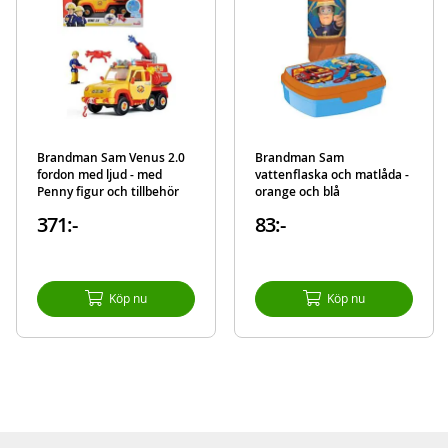
Brandman Sam Venus 2.0
Brandman Sam
fordon med ljud - med
vattenflaska och matlåda -
Penny figur och tillbehör
orange och blå
371:-
83:-
Köp nu
Köp nu