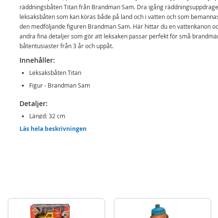
räddningsbåten Titan från Brandman Sam. Dra igång räddningsuppdrag
leksaksbåten som kan köras både på land och i vatten och som bemanna
den medföljande figuren Brandman Sam. Här hittar du en vattenkanon o
andra fina detaljer som gör att leksaken passar perfekt för små brandmä
båtentusiaster från 3 år och uppåt.
Innehåller:
Leksaksbåten Titan
Figur - Brandman Sam
Detaljer:
Längd: 32 cm
Läs hela beskrivningen
Ålder: från 3 år
Mer
Modell
109252580038
information
EAN
4006592085292
Varumärke
Brandman Sam