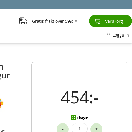
Gratis frakt över
599:-
Varukorg
Logga in
n
gur
454:-
I lager
-
+
 av