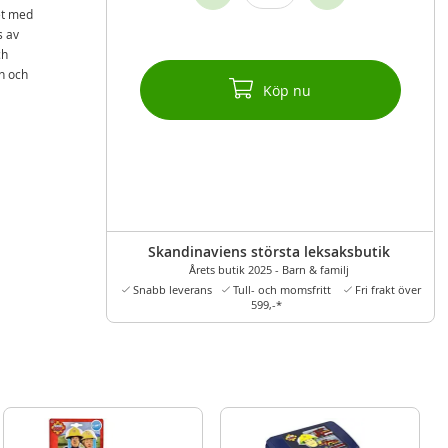
et med
s av
ch
n och
Köp nu
Skandinaviens största leksaksbutik
Årets butik 2025 - Barn & familj
Snabb leverans
Tull- och momsfritt
Fri frakt över
599,-*