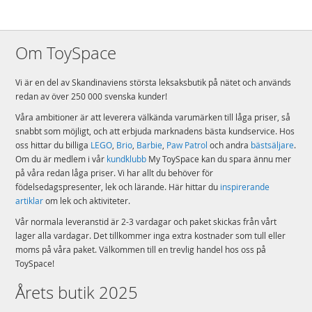
Om ToySpace
Vi är en del av Skandinaviens största leksaksbutik på nätet och används
redan av över 250 000 svenska kunder!
Våra ambitioner är att leverera välkända varumärken till låga priser, så
snabbt som möjligt, och att erbjuda marknadens bästa kundservice. Hos
oss hittar du billiga
LEGO
,
Brio
,
Barbie
,
Paw Patrol
och andra
bästsäljare
.
Om du är medlem i vår
kundklubb
My ToySpace kan du spara ännu mer
på våra redan låga priser. Vi har allt du behöver för
födelsedagspresenter, lek och lärande. Här hittar du
inspirerande
artiklar
om lek och aktiviteter.
Vår normala leveranstid är 2-3 vardagar och paket skickas från vårt
lager alla vardagar. Det tillkommer inga extra kostnader som tull eller
moms på våra paket. Välkommen till en trevlig handel hos oss på
ToySpace!
Årets butik 2025