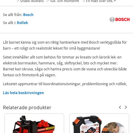
Snabb leverans
Tull- och momsfritt
Fri frakt över 599,-*
Se allt från:
Bosch
Se allt i:
Rollek
Låt barnet känna sig som en riktig hantverkare med Bosch verktygslåda för
barn – ett roligt och realistiskt lekset för små byggmästare!
Setet innehåller allt som behövs för timmar av kreativ och lärorik lek: en
elektrisk borrmaskin, hammare, såg, skiftnyckel, bits och mycket mer.
Barnet kan skruva, såga och hamra precis som de vuxna och utveckla både
fantasi och finmotorik på vägen.
Leksetet uppmuntrar till koordinationsövningar, problemlösning och rolllek,
och gör det roligt att upptäcka verktygens värld.
Läs hela beskrivningen
Alla delar är tillverkade i barnvänlig plast med realistiska detaljer som gör
leken både säker och verklighetstrogen.
Relaterade produkter
Ett perfekt set för små byggare som älskar att skapa, bygga och ha kul!
Innehåll:
Bosch verktygslåda