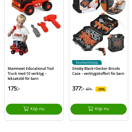
Borr
Såg
Hammare
Skiftnyckel
3 x bits
Andra tillbehör
Detaljer:
Batteribehov: 2 x AA batterier (ingår ej)
Skolstartsklipp
Mått: L32 x B16 x H22,5 cm
Mammoet Educational Tool
Smoby Black+Decker Bricolo
Truck med 10 verktyg –
Case – verktygskoffert för barn
Rek.ålder. från 3 år
leksaksbil för barn
Mer
Modell
8520
175:-
377:-
471:-
20%
information
EAN
4009847085207
Varumärke
Bosch
Köp nu
Köp nu