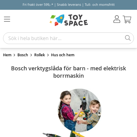
Fri frakt över 599,-* | Snabb leverans | Tull- och momsfritt
Varu
Hem
Bosch
Rollek
Hus och hem
Bosch verktygslåda för barn - med elektrisk
borrmaskin