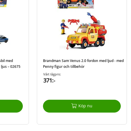
bil med
Brandman Sam Venus 2.0 fordon med ljud - med
 ljus – 02675
Penny figur och tillbehör
Vårt lågpris:
371:-
Köp nu