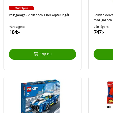
Outletpris
Polisgarage - 2 bilar och 1 helikopter ingår
Bruder Merce
med ljud och 
Vårt lågpris:
Vårt lågpris:
184:-
747:-
Köp nu