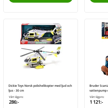
Dickie Toys Norsk polishelikopter med ljud och
Bruder Scani
ljus - 30 cm
vattenpump o
Vårt lågpris:
Vårt lågpris:
286:-
1 121:-