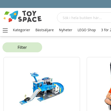
Sök
Kategorier
Bästsäljare
Nyheter
LEGO Shop
3 för 
Hem
Leksaksbilar och fordon
Utryckningsfordon
Filter