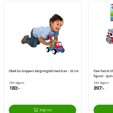
Oball Go Grippers bärgningsbil med kran - 20 cm
Paw Patrol Ul
figurer - ljud
Vårt lågpris:
Vårt lågpris:
180:-
897:-
Köp nu