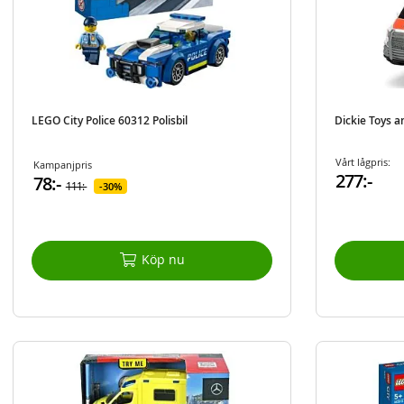
LEGO City Police 60312 Polisbil
Dickie Toys a
Vårt lågpris:
Kampanjpris
277:-
78:-
111:-
30%
Köp nu