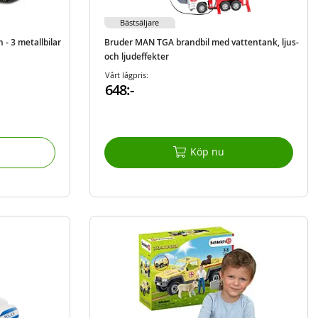
Bästsäljare
- 3 metallbilar
Bruder MAN TGA brandbil med vattentank, ljus-
och ljudeffekter
Vårt lågpris:
648:-
Köp nu