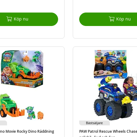
Köp nu
Köp nu
Bästsäljare
ino Movie Rocky Dino Räddning
PAW Patrol Rescue Wheels Chas