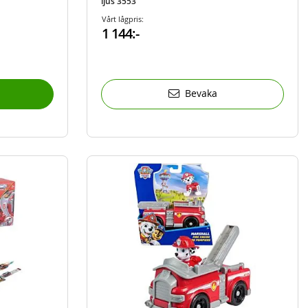
ljus 3553
Vårt lågpris:
1 144:-
Bevaka