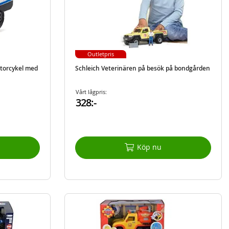
Outletpris
otorcykel med
Schleich Veterinären på besök på bondgården
Vårt lågpris:
328:-
Köp nu