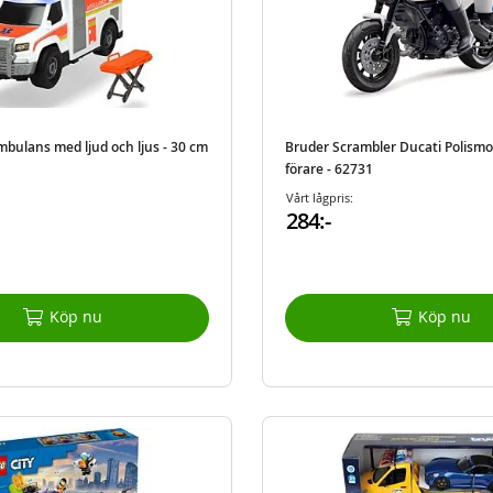
mbulans med ljud och ljus - 30 cm
Bruder Scrambler Ducati Polism
förare - 62731
Vårt lågpris:
284:-
Köp nu
Köp nu