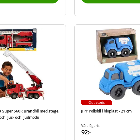
Outletpris
a Super 560R Brandbil med stege,
JIPY Polisbil i bioplast - 21 cm
ch ljus- och ljudmodul
Vårt lågpris:
92:-