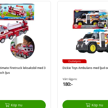
Outletpris
timate Firetruck leksaksbil med 3
Dickie Toys Ambulans med ljud oc
 och ljus
Vårt lågpris:
180:-
Köp nu
Köp nu