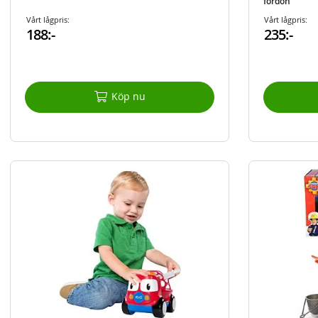
fordon
Vårt lågpris:
Vårt lågpris:
188:-
235:-
Köp nu