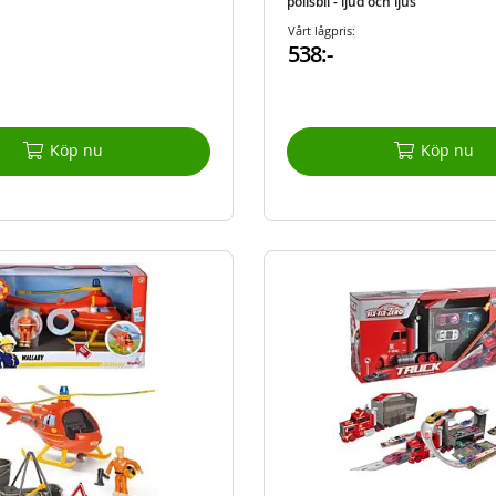
polisbil - ljud och ljus
Vårt lågpris:
538:-
Köp nu
Köp nu