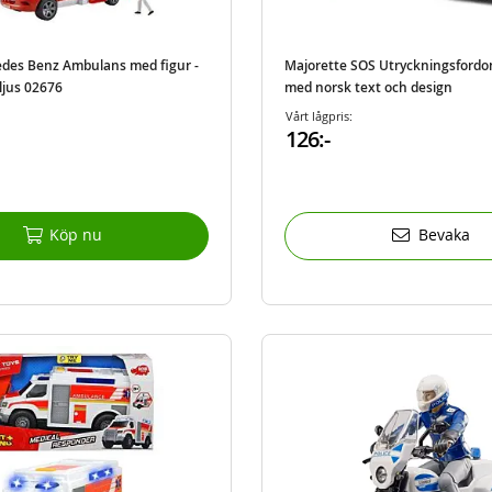
des Benz Ambulans med figur -
Majorette SOS Utryckningsfordon 
ljus 02676
med norsk text och design
Vårt lågpris:
126:-
Köp nu
Bevaka