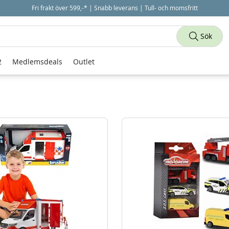
Fri frakt över 599,-* | Snabb leverans | Tull- och momsfritt
Sök
2
Medlemsdeals
Outlet