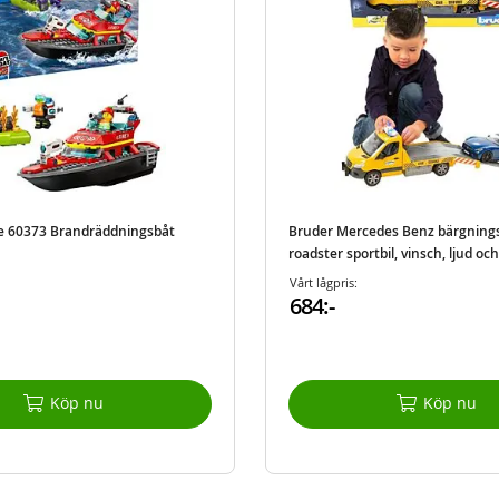
re 60373 Brandräddningsbåt
Bruder Mercedes Benz bärgnings
roadster sportbil, vinsch, ljud och
Vårt lågpris:
684:-
Köp nu
Köp nu