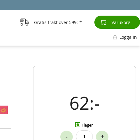
Gratis frakt över
599:-
Varukorg
Logga in
62:-
I lager
-
+
a