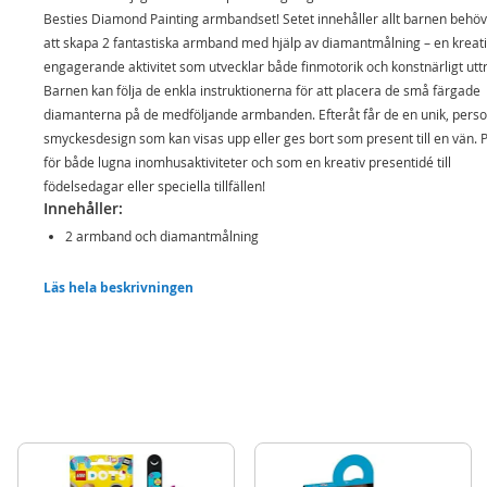
Besties Diamond Painting armbandset! Setet innehåller allt barnen behöv
att skapa 2 fantastiska armband med hjälp av diamantmålning – en kreat
engagerande aktivitet som utvecklar både finmotorik och konstnärligt uttr
Barnen kan följa de enkla instruktionerna för att placera de små färgade
diamanterna på de medföljande armbanden. Efteråt får de en unik, perso
smyckesdesign som kan visas upp eller ges bort som present till en vän. 
för både lugna inomhusaktiviteter och som en kreativ presentidé till
födelsedagar eller speciella tillfällen!
Innehåller:
2 armband och diamantmålning
Detaljer:
Läs hela beskrivningen
Ålder: från 6 år
Mer
Modell
140050
information
EAN
8715427147987
Varumärke
Besties