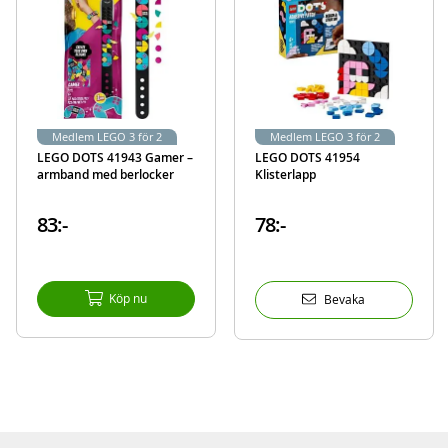
Medlem LEGO 3 för 2
Medlem LEGO 3 för 2
LEGO DOTS 41943 Gamer –
LEGO DOTS 41954
armband med berlocker
Klisterlapp
83:-
78:-
Köp nu
Bevaka