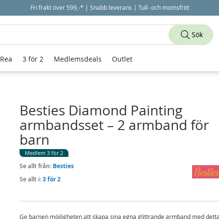
Fri frakt över 599,-* | Snabb leverans | Tull- och momsfritt
Sök
 Rea
3 för 2
Medlemsdeals
Outlet
Besties Diamond Painting
armbandsset – 2 armband för
barn
Medlem 3 för 2
Se allt från:
Besties
Se allt i:
3 för 2
Ge barnen möjligheten att skapa sina egna glittrande armband med dett