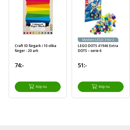
Medlem LEGO 3 för 2
Craft ID färgark i 10 olika
LEGO DOTS 41946 Extra
färger - 20 ark
DOTS – serie 6
74:-
51:-
Köp nu
Köp nu