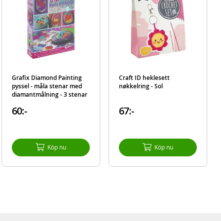
Grafix Diamond Painting
Craft ID heklesett
pyssel - måla stenar med
nøkkelring - Sol
diamantmålning - 3 stenar
ingår
60:-
67:-
Köp nu
Köp nu