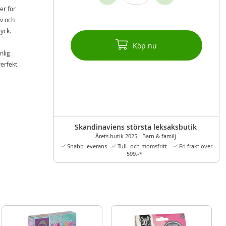
er för
iv och
yck.
Köp nu
nlig
Perfekt
Skandinaviens största leksaksbutik
Årets butik 2025 - Barn & familj
Snabb leverans
Tull- och momsfritt
Fri frakt över
599,-*