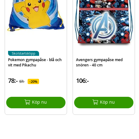
EAN
5701359815431
Varumärke
Bamse
Skolstartsklipp
Pokemon gympapåse - blå och
Avengers gympapåse med
vit med Pikachu
snören - 40 cm
78:-
106:-
97:-
20%
Köp nu
Köp nu