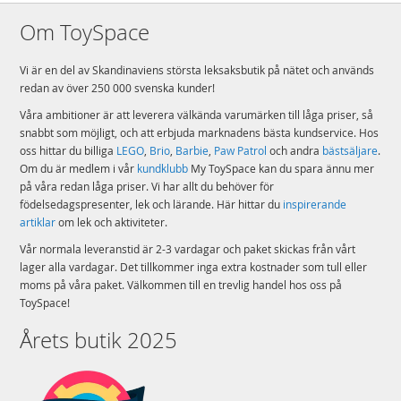
Om ToySpace
Vi är en del av Skandinaviens största leksaksbutik på nätet och används
redan av över 250 000 svenska kunder!
Våra ambitioner är att leverera välkända varumärken till låga priser, så
snabbt som möjligt, och att erbjuda marknadens bästa kundservice. Hos
oss hittar du billiga
LEGO
,
Brio
,
Barbie
,
Paw Patrol
och andra
bästsäljare
.
Om du är medlem i vår
kundklubb
My ToySpace kan du spara ännu mer
på våra redan låga priser. Vi har allt du behöver för
födelsedagspresenter, lek och lärande. Här hittar du
inspirerande
artiklar
om lek och aktiviteter.
Vår normala leveranstid är 2-3 vardagar och paket skickas från vårt
lager alla vardagar. Det tillkommer inga extra kostnader som tull eller
moms på våra paket. Välkommen till en trevlig handel hos oss på
ToySpace!
Årets butik 2025