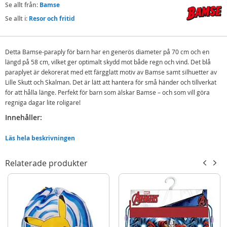
Se allt från:
Bamse
Se allt i:
Resor och fritid
Detta Bamse-paraply för barn har en generös diameter på 70 cm och en
längd på 58 cm, vilket ger optimalt skydd mot både regn och vind. Det blå
paraplyet är dekorerat med ett färgglatt motiv av Bamse samt silhuetter av
Lille Skutt och Skalman. Det är lätt att hantera för små händer och tillverkat
för att hålla länge. Perfekt för barn som älskar Bamse – och som vill göra
regniga dagar lite roligare!
Innehåller:
Bamse Paraply för barn
Läs hela beskrivningen
Detaljer:
Relaterade produkter
Mått diameter: 70 cm
Mått: 58 cm (H)
Ålder: från 3 år
Mer
Modell
162208900
information