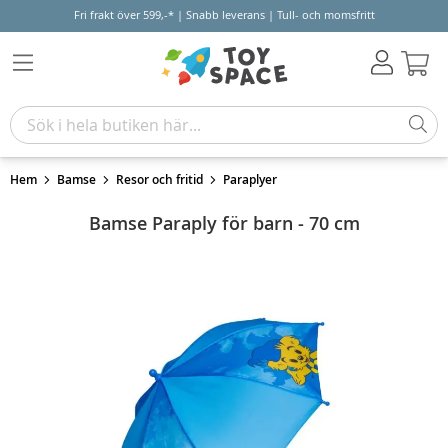
Fri frakt över 599,-* | Snabb leverans | Tull- och momsfritt
Varu
Hem
Bamse
Resor och fritid
Paraplyer
Bamse Paraply för barn - 70 cm