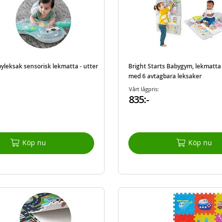
yleksak sensorisk lekmatta - utter
Bright Starts Babygym, lekmatta
med 6 avtagbara leksaker
Vårt lågpris:
835:-
Köp nu
Köp nu