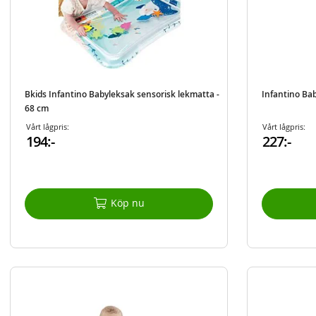
Bkids Infantino Babyleksak sensorisk lekmatta -
Infantino Bab
68 cm
Vårt lågpris:
Vårt lågpris:
194:-
227:-
Köp nu