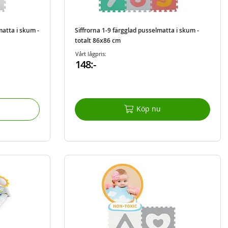
matta i skum -
Siffrorna 1-9 färgglad pusselmatta i skum -
totalt 86x86 cm
Vårt lågpris:
148:-
Köp nu