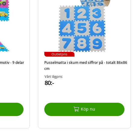
Outletpris
otiv - 9 delar
Pusselmatta i skum med siffror på - totalt 86x86
cm
Vårt lågpris:
80:-
Köp nu