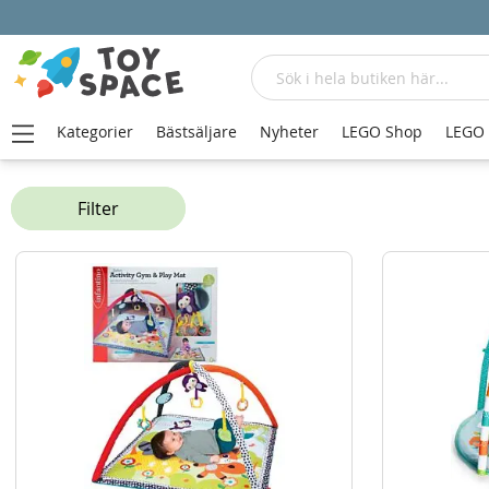
Sök
Kategorier
Bästsäljare
Nyheter
LEGO Shop
LEGO
Hem
Babyleksaker
Babygym och lekmattor
Filter