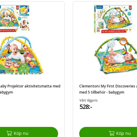
aby Projektor aktivitetsmatta med
Clementoni My First Discoveries 
 babygym
med 5 tillbehör - babygym
Vårt lågpris:
528:-
Köp nu
Köp nu