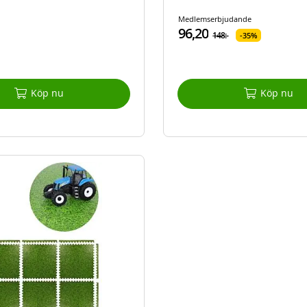
Medlemserbjudande
96,20
148:-
35%
Köp nu
Köp nu