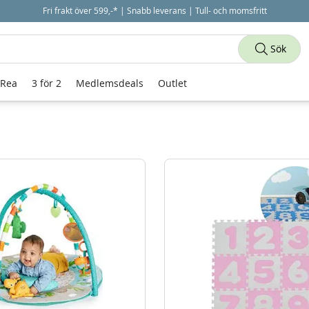
Fri frakt över 599,-* | Snabb leverans | Tull- och momsfritt
Sök
 Rea
3 för 2
Medlemsdeals
Outlet