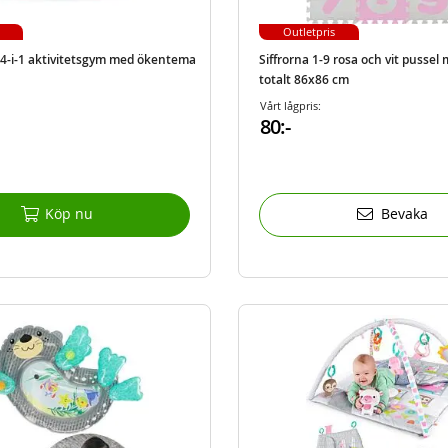
Outletpris
s 4-i-1 aktivitetsgym med ökentema
Siffrorna 1-9 rosa och vit pussel 
totalt 86x86 cm
Vårt lågpris:
80:-
Köp nu
Bevaka