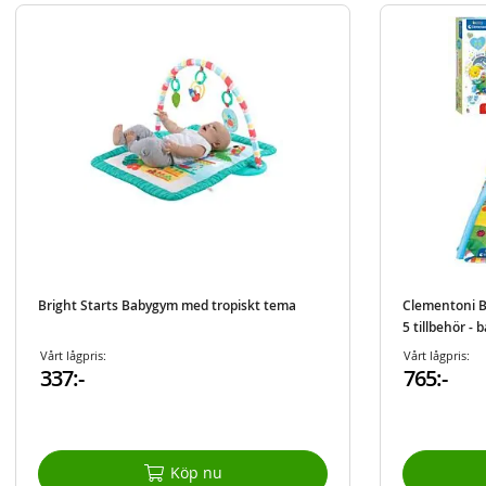
Bright Starts Babygym med tropiskt tema
Clementoni B
5 tillbehör -
Vårt lågpris:
Vårt lågpris:
337:-
765:-
Köp nu