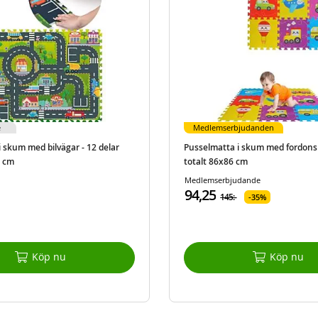
e
Medlemserbjudanden
 skum med bilvägar - 12 delar
Pusselmatta i skum med fordonsm
6 cm
totalt 86x86 cm
Medlemserbjudande
94,25
145:-
35%
Köp nu
Köp nu