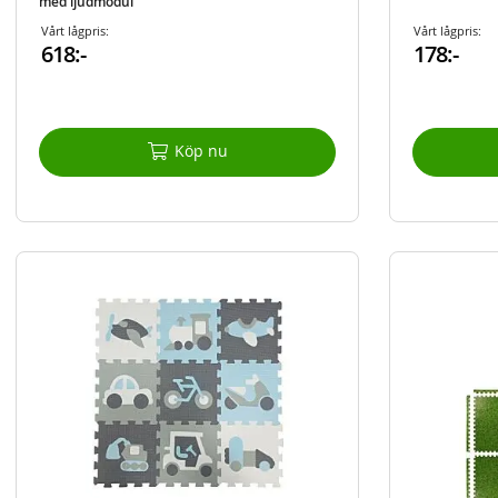
med ljudmodul
Vårt lågpris:
Vårt lågpris:
618:-
178:-
Köp nu