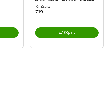
babygym med lekmatta och sinnesleksaker
Vårt lågpris:
719:-
Köp nu