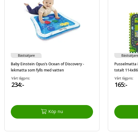
Bästsäljare
Bästsäljar
Baby Einstein Opus’s Ocean of Discovery -
Pusselmatta i
lekmatta som fylls med vatten
totalt 114x8
Vårt lågpris:
Vårt lågpris:
234:-
165:-
Köp nu