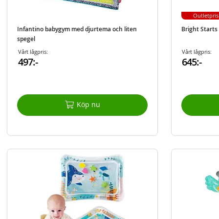
Outletpris
Infantino babygym med djurtema och liten
Bright Start
spegel
Vårt lågpris:
Vårt lågpris:
497:-
645:-
Köp nu