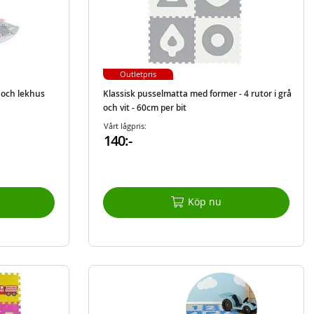
Outletpris
 och lekhus
Klassisk pusselmatta med former - 4 rutor i grå
och vit - 60cm per bit
Vårt lågpris:
140:-
Köp nu