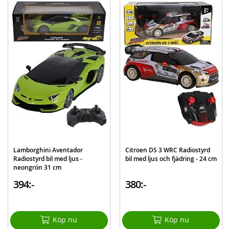
Skala: 1:16
Frekvens: 2.4 GHz
Batteribehov, bil: 4 x AA-batterier (ingår ej)
Batteribehov, kontroll: 2 x AA-batterier (ingår ej)
Ålder: från 3 år
Mer
Modell
394-0580
information
EAN
8710124149807
Lamborghini Aventador
Citroen DS 3 WRC Radiostyrd
Radiostyrd bil med ljus -
bil med ljus och fjädring - 24 cm
neongrön 31 cm
394:-
380:-
Köp nu
Köp nu