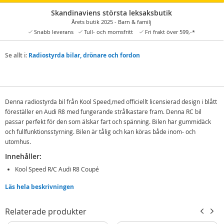
Skandinaviens största leksaksbutik
Årets butik 2025 - Barn & familj
Snabb leverans
Tull- och momsfritt
Fri frakt över 599,-*
Se allt i:
Radiostyrda bilar, drönare och fordon
Denna radiostyrda bil från Kool Speed,med officiellt licensierad design i blått
föreställer en Audi R8 med fungerande strålkastare fram. Denna RC bil
passar perfekt för den som älskar fart och spänning. Bilen har gummidäck
och fullfunktionsstyrning. Bilen är tålig och kan köras både inom- och
utomhus.
Innehåller:
Kool Speed R/C Audi R8 Coupé
Fjärrkontroll
Läs hela beskrivningen
Detaljer:
Relaterade produkter
Mått: 28 x 13 x 8 cm