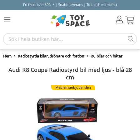
Fri frakt över 599,-* | Snabb leverans | Tull- och momsfritt
Varu
Hem
Radiostyrda bilar, drönare och fordon
RC bilar och båtar
Audi R8 Coupe Radiostyrd bil med ljus - blå 28
cm
Medlemserbjudanden