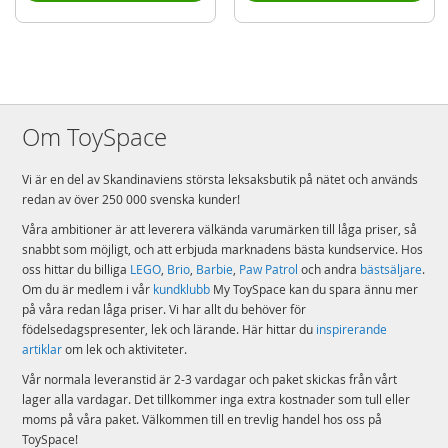
Om ToySpace
Vi är en del av Skandinaviens största leksaksbutik på nätet och används
redan av över 250 000 svenska kunder!
Våra ambitioner är att leverera välkända varumärken till låga priser, så
snabbt som möjligt, och att erbjuda marknadens bästa kundservice. Hos
oss hittar du billiga
LEGO
,
Brio
,
Barbie
,
Paw Patrol
och andra
bästsäljare
.
Om du är medlem i vår
kundklubb
My ToySpace kan du spara ännu mer
på våra redan låga priser. Vi har allt du behöver för
födelsedagspresenter, lek och lärande. Här hittar du
inspirerande
artiklar
om lek och aktiviteter.
Vår normala leveranstid är 2-3 vardagar och paket skickas från vårt
lager alla vardagar. Det tillkommer inga extra kostnader som tull eller
moms på våra paket. Välkommen till en trevlig handel hos oss på
ToySpace!