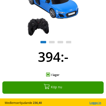
394:-
I lager
Köp nu
Medlemserbjudande
236,40
Logga in