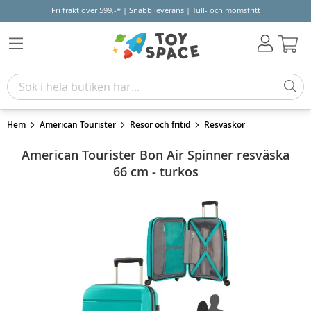
Fri frakt över 599,-* | Snabb leverans | Tull- och momsfritt
Varu
Hem
American Tourister
Resor och fritid
Resväskor
American Tourister Bon Air Spinner resväska
66 cm - turkos