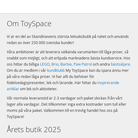
Om ToySpace
Vi är en del av Skandinaviens största leksaksbutik på nätet och används
redan av över 250 000 svenska kunder!
Våra ambitioner är att leverera välkända varumärken till låga priser, så
snabbt som möjligt, och att erbjuda marknadens bästa kundservice. Hos
oss hittar du billiga
LEGO
,
Brio
,
Barbie
,
Paw Patrol
och andra
bästsäljare
.
Om du är medlem i vår
kundklubb
My ToySpace kan du spara ännu mer
på våra redan låga priser. Vi har allt du behöver för
födelsedagspresenter, lek och lärande. Här hittar du
inspirerande
artiklar
om lek och aktiviteter.
Vår normala leveranstid är 2-3 vardagar och paket skickas från vårt
lager alla vardagar. Det tillkommer inga extra kostnader som tull eller
moms på våra paket. Välkommen till en trevlig handel hos oss på
ToySpace!
Årets butik 2025