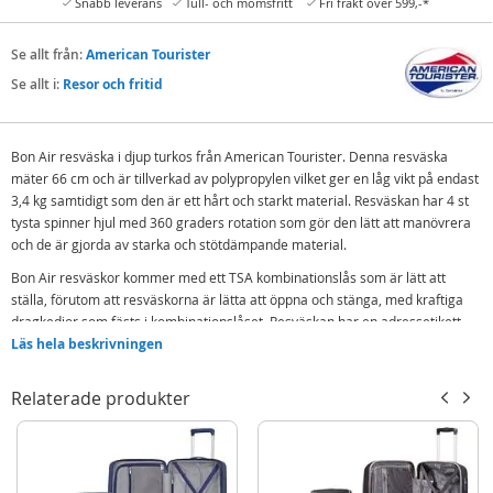
Snabb leverans
Tull- och momsfritt
Fri frakt över 599,-*
Se allt från:
American Tourister
Se allt i:
Resor och fritid
Bon Air resväska i djup turkos från American Tourister. Denna resväska
mäter 66 cm och är tillverkad av polypropylen vilket ger en låg vikt på endast
3,4 kg samtidigt som den är ett hårt och starkt material. Resväskan har 4 st
tysta spinner hjul med 360 graders rotation som gör den lätt att manövrera
och de är gjorda av starka och stötdämpande material.
Bon Air resväskor kommer med ett TSA kombinationslås som är lätt att
ställa, förutom att resväskorna är lätta att öppna och stänga, med kraftiga
dragkedjor som fästs i kombinationslåset. Resväskan har en adressetikett
som är väl dold på baksidan.
Läs hela beskrivningen
Funktioner:
Relaterade produkter
Lås: TSA-lås
Dragkedja
Topp- och sidohandtag
4 x 360
°
spinner hjul